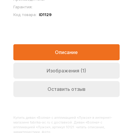
Гарантия:
Код товара:
ID1129
Описание
Изображения (1)
Оставить отзыв
Купить
Диван «Волна» с аппликацией «Лужок»
в интернет-
магазине fabrika-ac.ru с доставкой. Диван «Волна» с
аппликацией «Лужок», артикул 10121: читать описание,
характеристики, фото