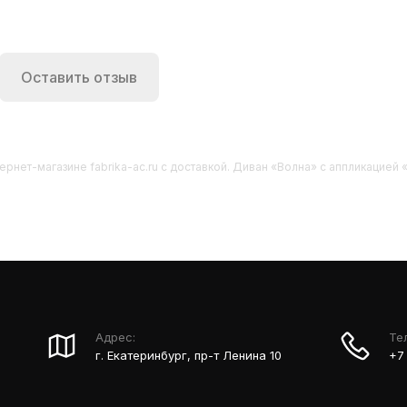
Оставить отзыв
ернет-магазине fabrika-ac.ru с доставкой. Диван «Волна» с аппликацией «
Адрес:
Те
г. Екатеринбург, пр-т Ленина 10
+7