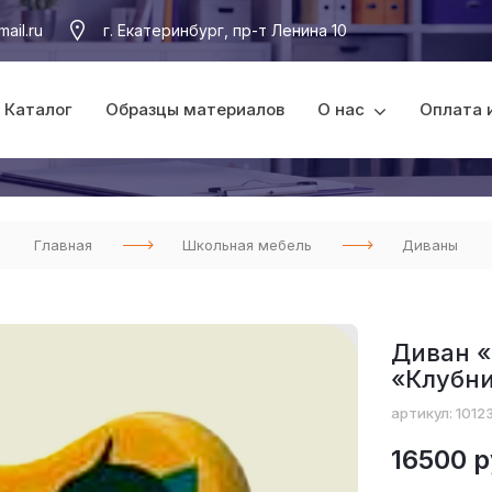
ail.ru
г. Екатеринбург, пр-т Ленина 10
Каталог
Образцы материалов
О нас
Оплата 
Главная
Школьная мебель
Диваны
Диван «
«Клубн
артикул: 1012
16500 р