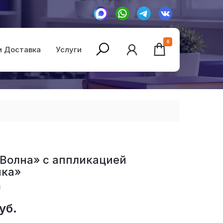
0
и Доставка
Услуги
Волна» с аппликацией
ика»
3
уб.