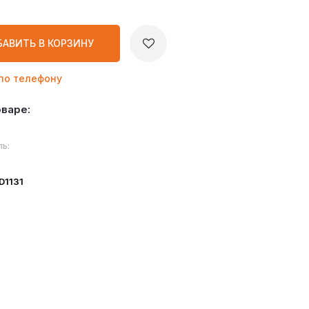
БАВИТЬ
В КОРЗИНУ
по телефону
оваре:
ь:
ID1131