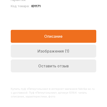
Код товара:
ID1171
Описание
Изображения (1)
Оставить отзыв
Купить
Пуф «Пятиугольник»
в интернет-магазине fabrika-ac.ru
с доставкой. Пуф «Пятиугольник», артикул 10164: читать
описание, характеристики, фото