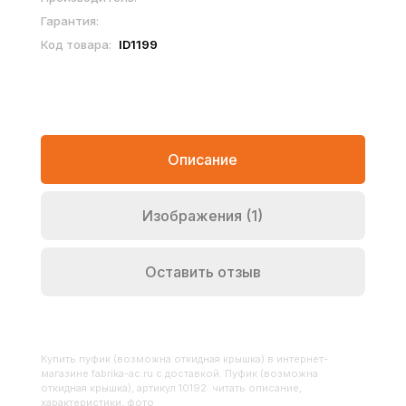
Гарантия:
Код товара:
ID1199
Описание
Изображения (1)
Оставить отзыв
Купить
Пуфик (возможна откидная крышка)
в интернет-
магазине fabrika-ac.ru с доставкой. Пуфик (возможна
откидная крышка), артикул 10192: читать описание,
характеристики, фото