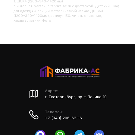
ДШСК4 (1200*340*1420мм)
в интернет-магазине fabrika-ac.ru с доставкой. Детский шкаф
для одежды 4 секции металлический каркас ДШСК4
(1200*340*1420мм), артикул 150: читать описание,
характеристики, фото
Адрес:
г. Екатеринбург, пр-т Ленина 10
Телефон:
+7 (343) 206-62-16