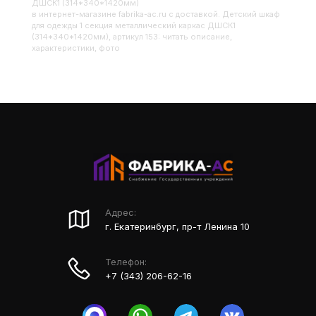
ДШСК1 (314*340*1420мм)
в интернет-магазине fabrika-ac.ru с доставкой. Детский шкаф
для одежды 1 секция металлический каркас ДШСК1
(314*340*1420мм), артикул 153: читать описание,
характеристики, фото
Адрес:
г. Екатеринбург, пр-т Ленина 10
Телефон:
+7 (343) 206-62-16