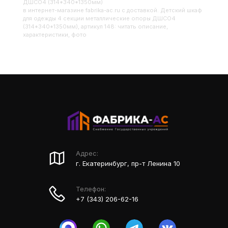
ДШСО4 (314*340*1350мм)
в интернет-магазине fabrika-ac.ru с доставкой. Детский шкаф
для одежды 4 секции металлические опоры ДШСО4
(314*340*1350мм), артикул 148: читать описание,
характеристики, фото
Адрес:
г. Екатеринбург, пр-т Ленина 10
Телефон:
+7 (343) 206-62-16