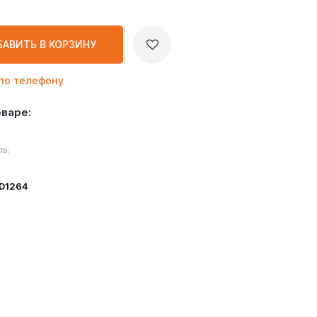
БАВИТЬ
В КОРЗИНУ
по телефону
оваре:
ь:
ID1264