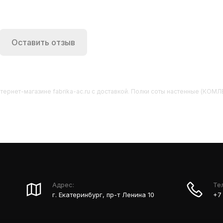
Оставить отзыв
тернет-магазине fabrika-ac.ru с доставкой. Полки соты настенные (КОМЛЕК
Адрес:
Те
г. Екатеринбург, пр-т Ленина 10
+7