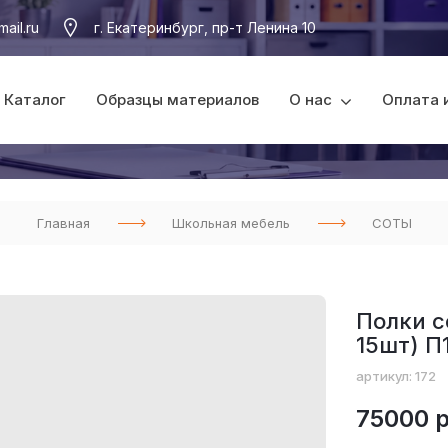
ail.ru
г. Екатеринбург, пр-т Ленина 10
Каталог
Образцы материалов
О нас
Оплата 
Главная
Школьная мебель
СОТЫ
Полки 
15шт) П
артикул: 172
75000 р