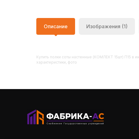
Описание
Изображения (1)
Купить
Полки соты настенные (КОМЛЕКТ 15шт) П15
в ин
характеристики, фото