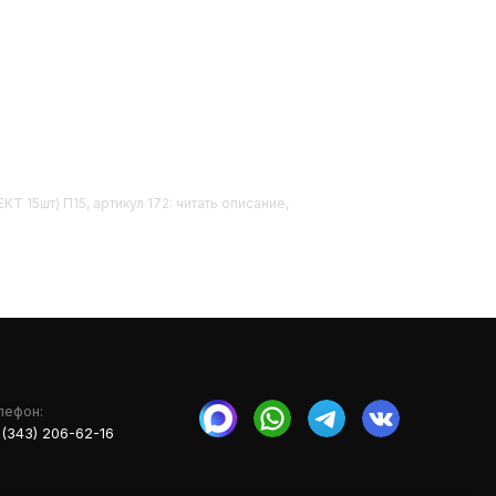
Т 15шт) П15, артикул 172: читать описание,
лефон:
 (343) 206-62-16