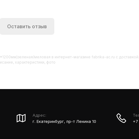
Оставить отзыв
0*1200мм)зеленая/меловая
в интернет-магазине fabrika-ac.ru с доставк
исание, характеристики, фото
Адрес:
Те
г. Екатеринбург, пр-т Ленина 10
+7