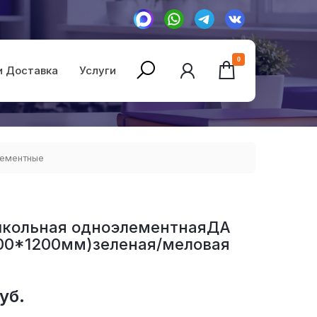
0
и Доставка
Услуги
лементные
школьная одноэлементнаяДА
800*1200мм)зеленая/меловая
уб.