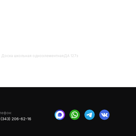
ой. Доска школьная одноэлементнаяДА 127з
лефон:
 (343) 206-62-16