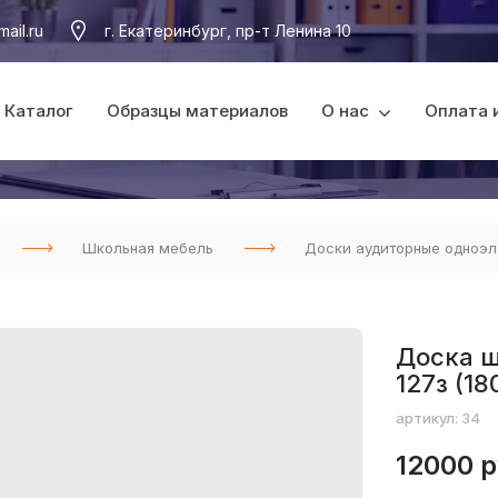
ail.ru
г. Екатеринбург, пр-т Ленина 10
Каталог
Образцы материалов
О нас
Оплата 
Школьная мебель
Доски аудиторные одноэ
Доска 
127з (1
артикул: 34
12000 р