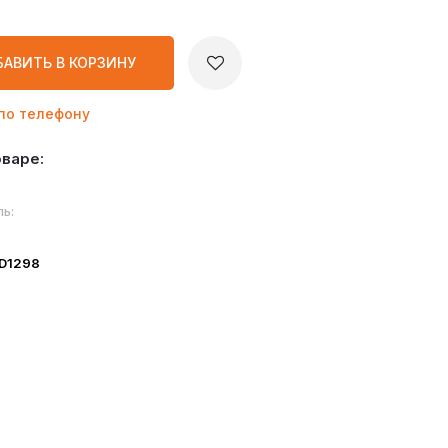
БАВИТЬ
В КОРЗИНУ
по телефону
оваре:
ь:
ID1298