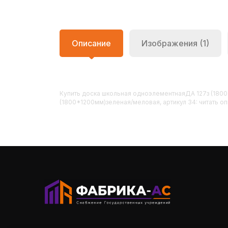
Описание
Изображения (1)
Купить
Доска школьная одноэлементнаяДА 127з (180
(1800*1200мм)зеленая/меловая, артикул 34: читать оп