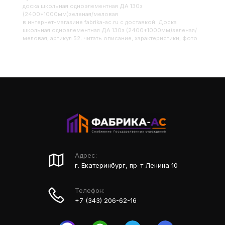
Доска школьная одноэлементная ДА 130з
(2400*1000мм)зеленая/меловая
в интернет-магазине fabrika-ac.ru с доставкой. Доска
школьная одноэлементная ДА 130з (2400*1000мм)зеленая/
меловая, артикул 52: читать описание, характеристики, фото
Адрес:
г. Екатеринбург, пр-т Ленина 10
Телефон:
+7 (343) 206-62-16