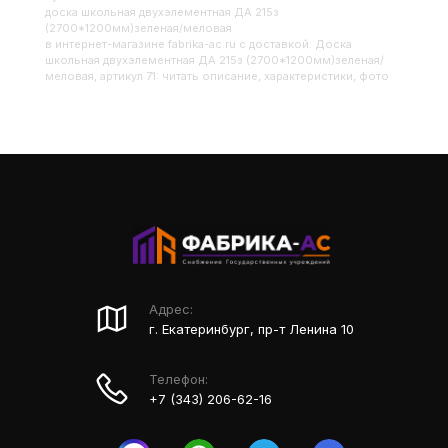
Доска школьная двухэлементная ДА 215з
(2700*1200мм)зеленая/меловая
в интернет-магазине fabrika-ac.ru с доставкой. Доска
школьная двухэлементная ДА 215з (2700*1200мм)зеленая/
меловая, артикул 71: читать описание, характеристики, фото
Адрес:
г. Екатеринбург, пр-т Ленина 10
Телефон:
+7 (343) 206-62-16