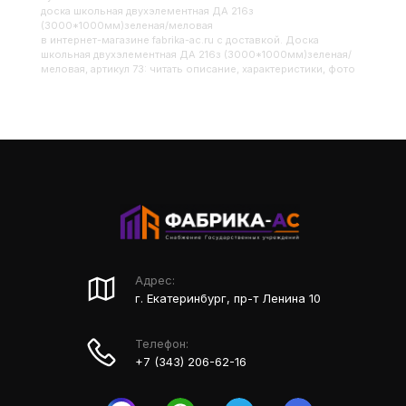
Доска школьная двухэлементная ДА 216з
(3000*1000мм)зеленая/меловая
в интернет-магазине fabrika-ac.ru с доставкой. Доска
школьная двухэлементная ДА 216з (3000*1000мм)зеленая/
меловая, артикул 73: читать описание, характеристики, фото
Адрес:
г. Екатеринбург, пр-т Ленина 10
Телефон:
+7 (343) 206-62-16