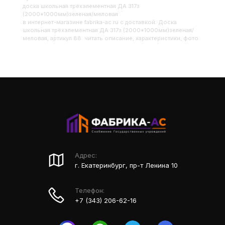
Доска школьная трёхэлементная ДА 317з
(2000*1000мм)зеленая/меловая
в интернет-магазине fabrika-ac.ru с доставкой. Доска
школьная трёхэлементная ДА 317з (2000*1000мм)зеленая/
меловая, артикул 88: читать описание, характеристики, фото
Адрес:
г. Екатеринбург, пр-т Ленина 10
Телефон:
+7 (343) 206-62-16