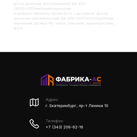
Доска школьная трёхэлементная ДА 321б
(3000*1200мм)белая/маркерная
в интернет-магазине fabrika-ac.ru с доставкой. Доска
школьная трёхэлементная ДА 321б (3000*1200мм)белая/
маркерная, артикул 110: читать описание, характеристики,
фото
Адрес:
г. Екатеринбург, пр-т Ленина 10
Телефон:
+7 (343) 206-62-16