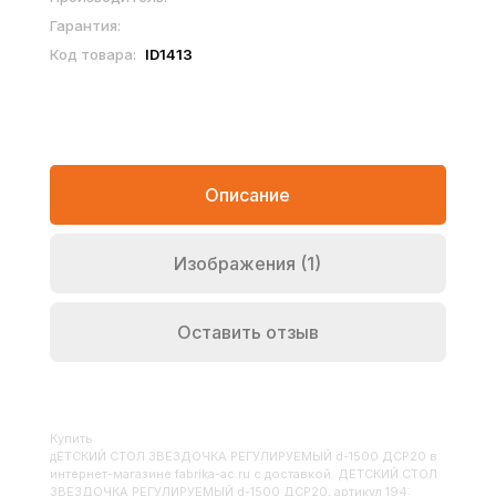
Гарантия:
Код товара:
ID1413
Описание
Изображения (1)
Оставить отзыв
Купить
ДЕТСКИЙ СТОЛ ЗВЕЗДОЧКА РЕГУЛИРУЕМЫЙ d-1500 ДСР20
в
интернет-магазине fabrika-ac.ru с доставкой. ДЕТСКИЙ СТОЛ
ЗВЕЗДОЧКА РЕГУЛИРУЕМЫЙ d-1500 ДСР20, артикул 194: