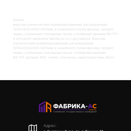
Купить
Верстак ученический комбинированный, регулируемый
1200*600*690-900мм, в комплекте полка фанера, табурет,
экран, усиленные слесарные тиски, столярный прижим ВК-1ТУ
в интернет-магазине fabrika-ac.ru с доставкой. Верстак
ученический комбинированный, регулируемый
1200*600*690-900мм, в комплекте полка фанера, табурет,
экран, усиленные слесарные тиски, столярный прижим
ВК-1ТУ, артикул 462: читать описание, характеристики, фото
Адрес: