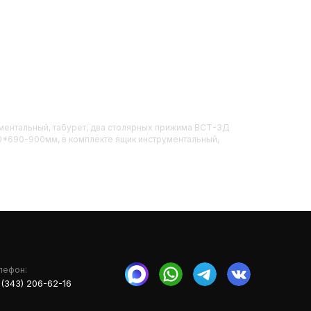
ументальный, табурет, два столярных прижима ВСТ-3Д
00*690-900мм, в комплекте ящик инструментальный,
лефон:
 (343) 206-62-16