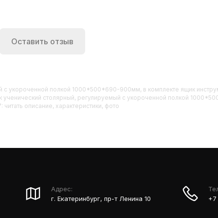
Оставить отзыв
ый с укороченной полкой 1000*500*690-900мм, в комплекте ящик инстр
стак ученический столярный, регулируемый с укороченной полкой 1000*5
 читать описание, характеристики, фото
Адрес:
Те
г. Екатеринбург, пр-т Ленина 10
+7