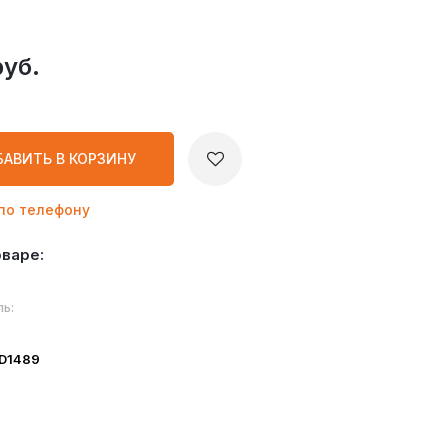
руб.
БАВИТЬ
В КОРЗИНУ
по телефону
оваре:
ь:
ID1489