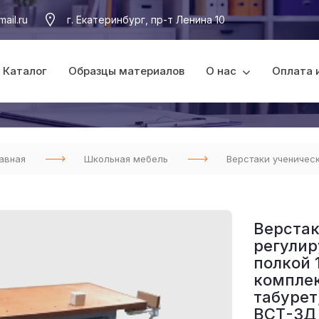
ail.ru
г. Екатеринбург, пр-т Ленина 10
Каталог
Образцы материалов
О нас
Оплата 
авная
Школьная мебель
Верстаки ученичес
Верстак
регулир
полкой 
компле
табурет
ВСТ-3Д