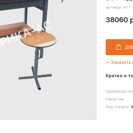
артикул: 477
38060 
ДО
— Заказать 
Кратко о т
Производител
Гарантия:
Код товара: