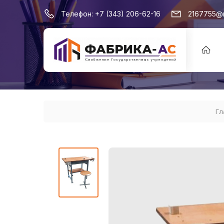
Телефон:
+7 (343) 206-62-16
2167755@m
Гл