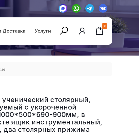
0
и Доставка
Услуги
кие
 ученический столярный,
уемый с укороченной
1000*500*690-900мм, в
кте ящик инструментальный,
, два столярных прижима