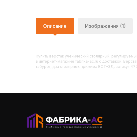
Описание
Изображения (1)
Купить
Верстак ученический столярный, регулируем
в интернет-магазине fabrika-ac.ru с доставкой. Вер
табурет, два столярных прижима ВСТ-3Д, артикул 477: