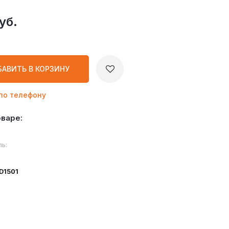
уб.
БАВИТЬ
В КОРЗИНУ
по телефону
оваре:
ь:
ID1501