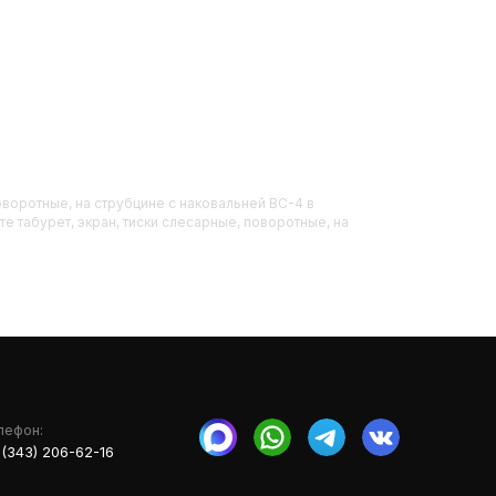
оворотные, на струбцине с наковальней ВС-4
в
е табурет, экран, тиски слесарные, поворотные, на
лефон:
 (343) 206-62-16