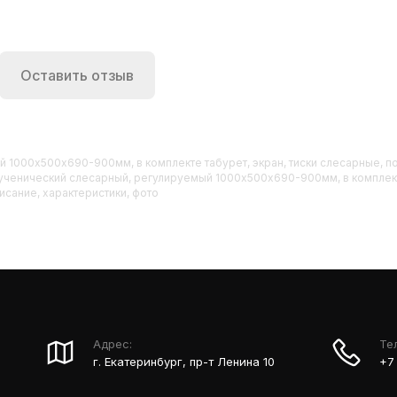
Оставить отзыв
й 1000х500х690-900мм, в комплекте табурет, экран, тиски слесарные, п
ак ученический слесарный, регулируемый 1000х500х690-900мм, в комплект
писание, характеристики, фото
Адрес:
Те
г. Екатеринбург, пр-т Ленина 10
+7