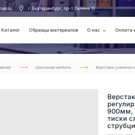
ail.ru
г. Екатеринбург, пр-т Ленина 10
Каталог
Образцы материалов
О нас
Оплата 
авная
Школьная мебель
Верстаки ученичес
Верстак
регулир
900мм, 
тиски с
струбци