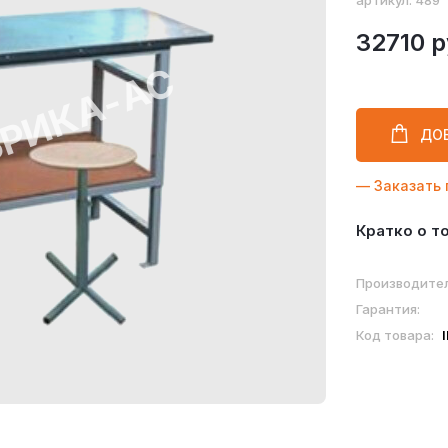
артикул: 489
32710 р
ДО
— Заказать 
Кратко о т
Производител
Гарантия:
Код товара: