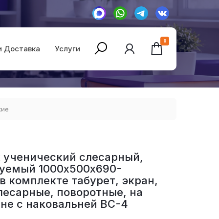
0
и Доставка
Услуги
кие
 ученический слесарный,
уемый 1000х500х690-
в комплекте табурет, экран,
лесарные, поворотные, на
не с наковальней ВС-4