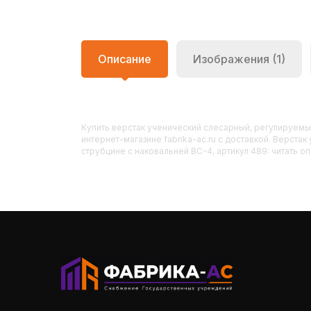
Описание
Изображения (1)
Купить
Верстак ученический слесарный, регулируемы
интернет-магазине fabrika-ac.ru с доставкой. Верст
струбцине с наковальней ВС-4, артикул 489: читать о