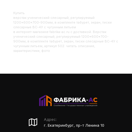
Купить
Верстак ученический слесарный, регулируемый
1200*600*700-900мм, в комплекте табурет, экран, тиски
слесарные ВС-4У с чугунным литьем
в интернет-магазине fabrika-ac.ru с доставкой. Верстак
ученический слесарный, регулируемый 1200*600*700-
900мм, в комплекте табурет, экран, тиски слесарные ВС-4У с
чугунным литьем, артикул 502: читать описание,
характеристики, фото
Адрес:
г. Екатеринбург, пр-т Ленина 10