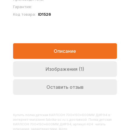
Гарантия:
Код товара:
ID1526
Описание
Изображения (1)
Оставить отзыв
Купить
Полка детская КАРЛСОН 700*150*600ММ ДИР94
в
интернет-магазине fabrika-ac.ru с доставкой. Полка детская
КАРЛСОН 700*150*600ММ ДИР94, артикул 424: читать
описание, характеристики, фото