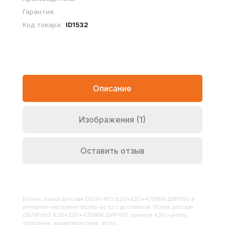
Гарантия:
Код товара:
ID1532
Описание
Изображения (1)
Оставить отзыв
Купить
Полка детская ОБЛАЧКО 820*230*470ММ ДИР100
в
интернет-магазине fabrika-ac.ru с доставкой. Полка детская
ОБЛАЧКО 820*230*470ММ ДИР100, артикул 430: читать
описание, характеристики, фото