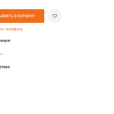
БАВИТЬ
В КОРЗИНУ
по телефону
оваре:
ь:
ID1583