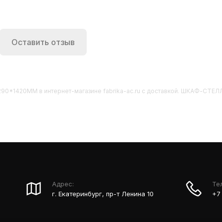
Оставить отзыв
290*1420ММ
в интернет-магазине fabrika-ac.ru с доставкой. ШКАФ-
Адрес:
Те
г. Екатеринбург, пр-т Ленина 10
+7