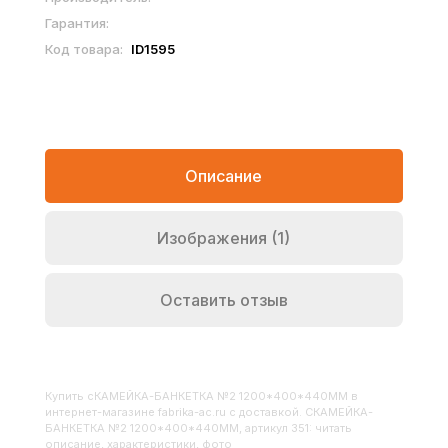
Гарантия:
Код товара:
ID1595
Описание
Изображения (1)
Оставить отзыв
Купить
СКАМЕЙКА-БАНКЕТКА №2 1200*400*440ММ
в
интернет-магазине fabrika-ac.ru с доставкой. СКАМЕЙКА-
БАНКЕТКА №2 1200*400*440ММ, артикул 351: читать
описание, характеристики, фото