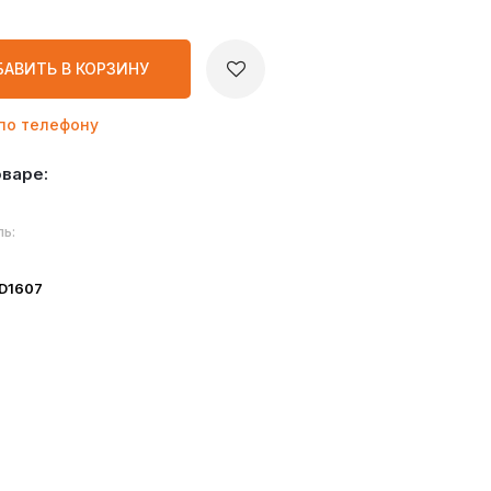
БАВИТЬ
В КОРЗИНУ
по телефону
оваре:
ь:
ID1607