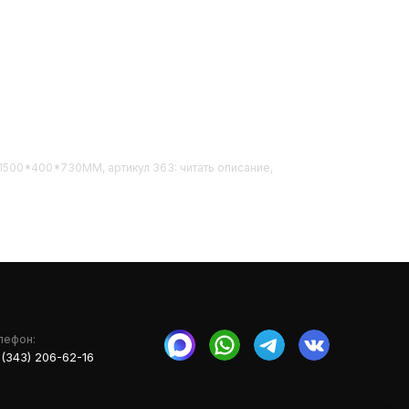
1500*400*730ММ, артикул 363: читать описание,
лефон:
 (343) 206-62-16