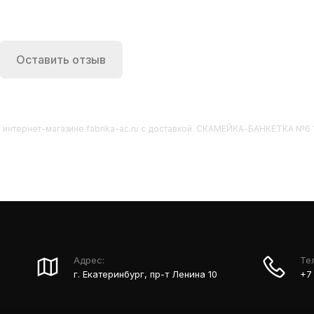
Оставить отзыв
 интернет-магазине fabrika-ac.ru с доставкой. СКАМЕЙКА-БАНКЕТКА №6 
Адрес:
Те
г. Екатеринбург, пр-т Ленина 10
+7