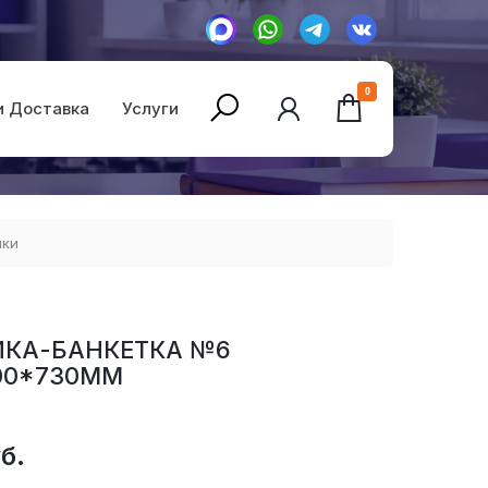
0
и Доставка
Услуги
йки
КА-БАНКЕТКА №6
00*730ММ
б.