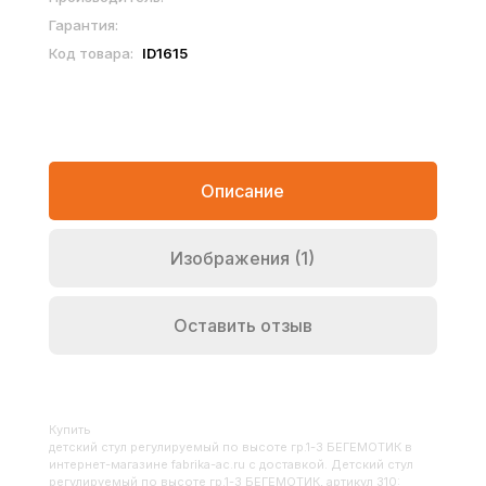
Гарантия:
Код товара:
ID1615
Описание
Изображения (1)
Оставить отзыв
Купить
Детский стул регулируемый по высоте гр.1-3 БЕГЕМОТИК
в
интернет-магазине fabrika-ac.ru с доставкой. Детский стул
регулируемый по высоте гр.1-3 БЕГЕМОТИК, артикул 310: