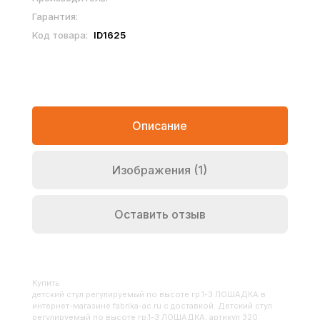
Гарантия:
Код товара:
ID1625
Описание
Изображения (1)
Оставить отзыв
Купить
Детский стул регулируемый по высоте гр.1-3 ЛОШАДКА
в
интернет-магазине fabrika-ac.ru с доставкой. Детский стул
регулируемый по высоте гр.1-3 ЛОШАДКА, артикул 320: