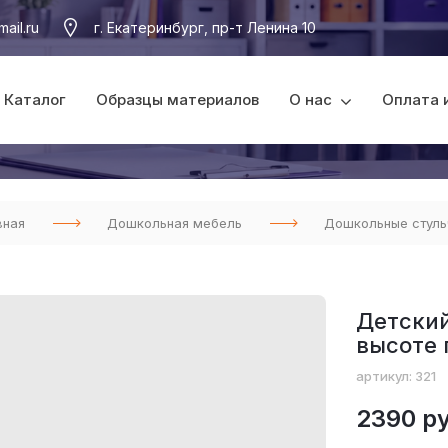
ail.ru
г. Екатеринбург, пр-т Ленина 10
Каталог
Образцы материалов
О нас
Оплата 
вная
Дошкольная мебель
Дошкольные стуль
Детский
высоте 
артикул: 321
2390 ру