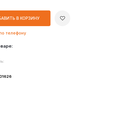
БАВИТЬ
В КОРЗИНУ
по телефону
оваре:
ь:
ID1626