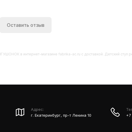
Оставить отзыв
 ЛЯГУШОНОК
в интернет-магазине fabrika-ac.ru с доставкой. Детский стул
Адрес:
Те
г. Екатеринбург, пр-т Ленина 10
+7