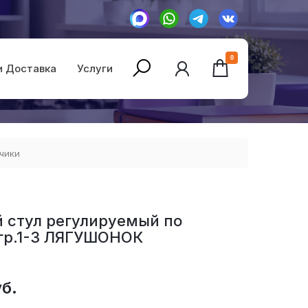
0
и Доставка
Услуги
чики
 стул регулируемый по
гр.1-3 ЛЯГУШОНОК
б.