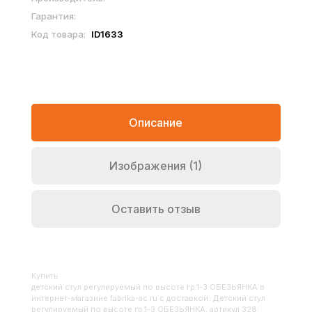
Гарантия:
Код товара:
ID1633
Описание
Изображения (1)
Оставить отзыв
Купить
Детский стул регулируемый по высоте гр.1-3 ОБЕЗЬЯНКА
в
интернет-магазине fabrika-ac.ru с доставкой. Детский стул
регулируемый по высоте гр.1-3 ОБЕЗЬЯНКА, артикул 328: