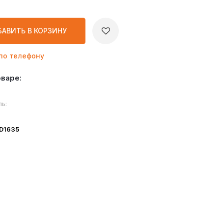
БАВИТЬ
В КОРЗИНУ
по телефону
оваре:
ь:
ID1635