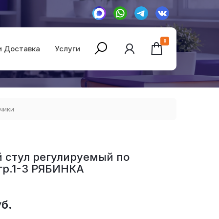
0
и Доставка
Услуги
чики
 стул регулируемый по
гр.1-3 РЯБИНКА
б.