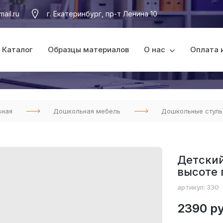
ail.ru
г. Екатеринбург, пр-т Ленина 10
Каталог
Образцы материалов
О нас
Оплата 
вная
Дошкольная мебель
Дошкольные стуль
Детский
высоте 
артикул: 330
2390 ру