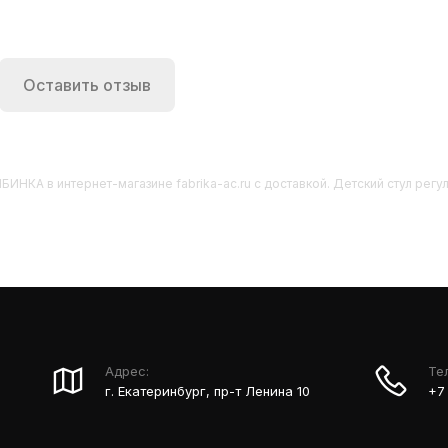
Оставить отзыв
РЯБИНКА
в интернет-магазине fabrika-ac.ru с доставкой. Детский стул рег
Адрес:
Те
г. Екатеринбург, пр-т Ленина 10
+7