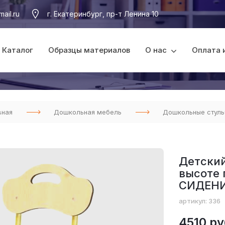
ail.ru
г. Екатеринбург, пр-т Ленина 10
Каталог
Образцы материалов
О нас
Оплата 
вная
Дошкольная мебель
Дошкольные стуль
Детский
высоте
СИДЕНИ
артикул: 336
4510 ру