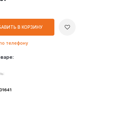
БАВИТЬ
В КОРЗИНУ
по телефону
оваре:
ь:
ID1641