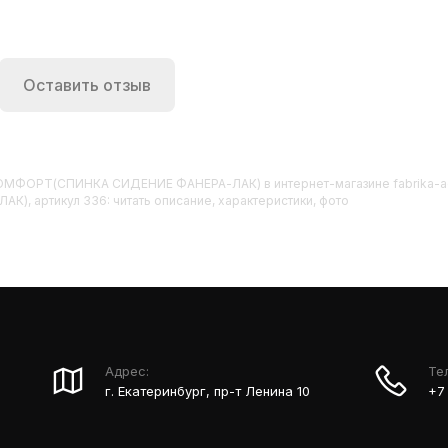
Оставить отзыв
1-3 КОМФОРТ(СПИНКА СИДЕНИЕ ФАНЕРА-ЛАК)
в интернет-магазине fabrika-a
, артикул 336: читать описание, характеристики, фото
Адрес:
Те
г. Екатеринбург, пр-т Ленина 10
+7