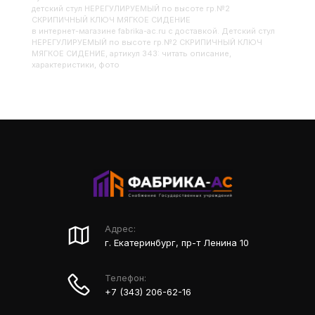
Детский стул НЕРЕГУЛИРУЕМЫЙ по высоте гр.№2
СКРИПИЧНЫЙ КЛЮЧ МЯГКОЕ СИДЕНИЕ
в интернет-магазине fabrika-ac.ru с доставкой. Детский стул
НЕРЕГУЛИРУЕМЫЙ по высоте гр.№2 СКРИПИЧНЫЙ КЛЮЧ
МЯГКОЕ СИДЕНИЕ, артикул 343: читать описание,
характеристики, фото
Адрес:
г. Екатеринбург, пр-т Ленина 10
Телефон:
+7 (343) 206-62-16