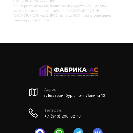
1800*310*1200мм ДИР85
в интернет-магазине fabrika-ac.ru с доставкой. Стеллаж
детский для хранения игрушек 12 КОНТЕЙНЕРОВ №1
1800*310*1200мм ДИР85, артикул 306: читать описание,
характеристики, фото
Адрес:
г. Екатеринбург, пр-т Ленина 10
Телефон:
+7 (343) 206-62-16