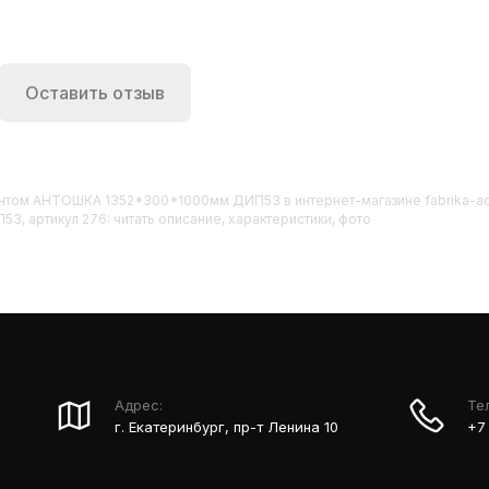
Оставить отзыв
гментом АНТОШКА 1352*300*1000мм ДИП53
в интернет-магазине fabrika-a
 артикул 276: читать описание, характеристики, фото
Адрес:
Те
г. Екатеринбург, пр-т Ленина 10
+7