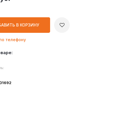
БАВИТЬ
В КОРЗИНУ
по телефону
оваре:
ь:
ID1692