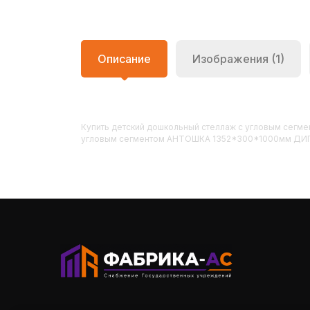
Описание
Изображения (1)
Купить
Детский дошкольный стеллаж с угловым се
угловым сегментом АНТОШКА 1352*300*1000мм ДИП53,