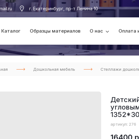
ail.ru
г. Екатеринбург, пр-т Ленина 10
Каталог
Образцы материалов
О нас
Оплата 
вная
Дошкольная мебель
Стеллажи дошкол
Детский
угловы
1352*3
артикул: 276
16400 р