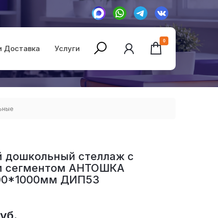
0
и Доставка
Услуги
ьные
 дошкольный стеллаж с
м сегментом АНТОШКА
00*1000мм ДИП53
уб.