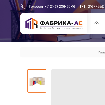
Телефон:
+7 (343) 206-62-16
2167755@m
Гла