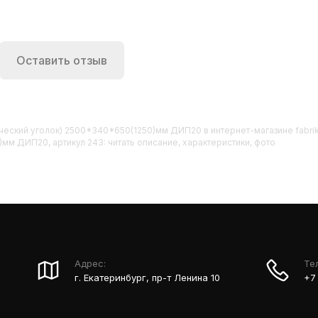
Оставить отзыв
дический уголок) 2500*340*650(1250)мм ДИП20
в интернет-магазине fabri
м ДИП20, артикул 243: читать описание, характеристики, фото
Адрес:
Те
г. Екатеринбург, пр-т Ленина 10
+7