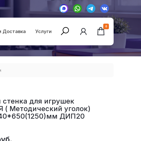
0
и Доставка
Услуги
и
 стенка для игрушек
 ( Методический уголок)
40*650(1250)мм ДИП20
уб.