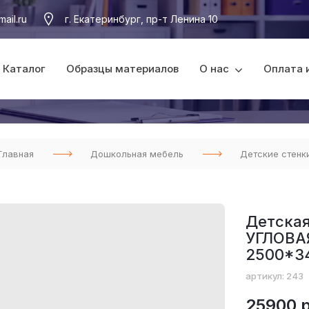
ail.ru
г. Екатеринбург, пр-т Ленина 10
Каталог
Образцы материалов
О нас
Оплата 
Главная
Дошкольная мебель
Детские стенк
Детская
УГЛОВАЯ
2500*3
артикул: 243
25900 р