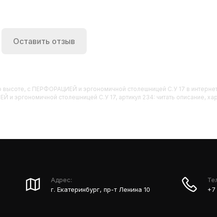
Оставить отзыв
по высоте, с ПЕРФОРАЦИЕЙ и эргономичной столешницей С.У 17
в интернет
 и эргономичной столешницей С.У 17, артикул 234: читать описание, хар
Адрес:
Те
г. Екатеринбург, пр-т Ленина 10
+7