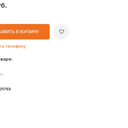
б.
БАВИТЬ
В КОРЗИНУ
по телефону
оваре:
ь:
ID1753