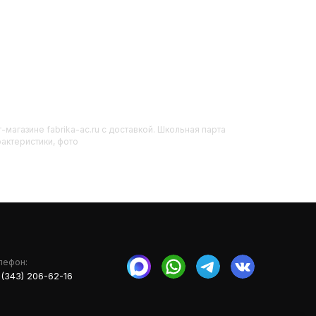
-магазине fabrika-ac.ru с доставкой. Школьная парта
актеристики, фото
лефон:
 (343) 206-62-16