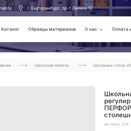
ail.ru
г. Екатеринбург, пр-т Ленина 10
Каталог
Образцы материалов
О нас
Оплата 
авная
Школьная мебель
Школьные столы 2
Школьна
регулир
ПЕРФОР
столешн
артикул: 234