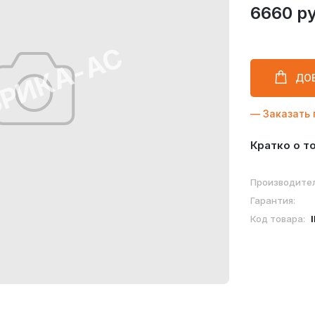
6660 ру
ДО
— Заказать 
Кратко о т
Производител
Гарантия:
Код товара: