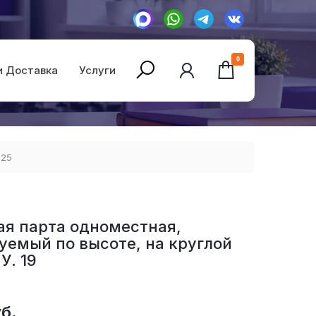
0
и Доставка
Услуги
025
я парта одноместная,
уемый по высоте, на круглой
У. 19
б.