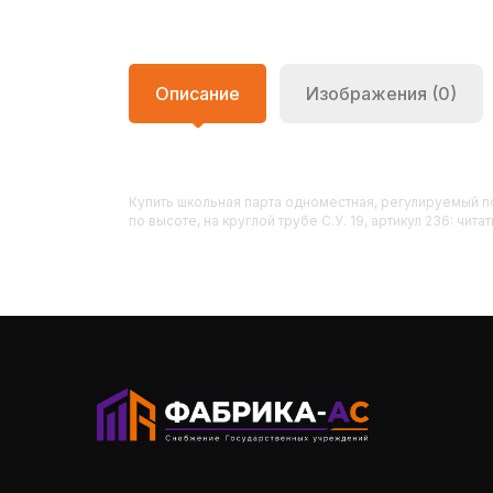
Описание
Изображения (0)
Купить
Школьная парта одноместная, регулируемый по
по высоте, на круглой трубе С.У. 19, артикул 236: чит