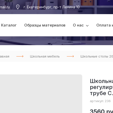
ail.ru
г. Екатеринбург, пр-т Ленина 10
Каталог
Образцы материалов
О нас
Оплата 
авная
Школьная мебель
Школьные столы 2
Школьна
регулир
трубе С.
артикул: 236
3560 ру