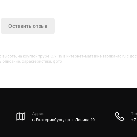
Оставить отзыв
 высоте, на круглой трубе С.У. 19
в интернет-магазине fabrika-ac.ru с д
ать описание, характеристики, фото
Адрес:
Те
г. Екатеринбург, пр-т Ленина 10
+7