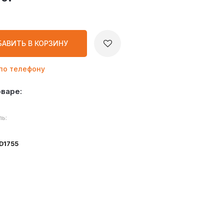
БАВИТЬ
В КОРЗИНУ
по телефону
оваре:
ь:
ID1755